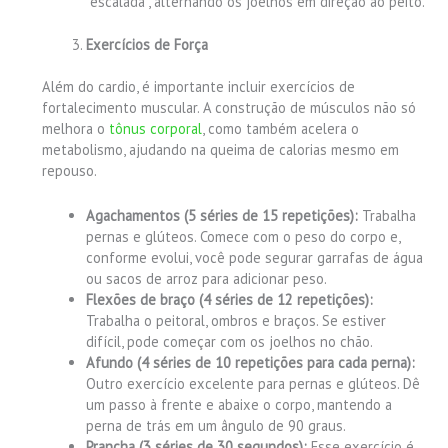
“escalada”, alternando os joelhos em direção ao peito.
Exercícios de Força
Além do cardio, é importante incluir exercícios de
fortalecimento muscular. A construção de músculos não só
melhora o
tônus corporal
, como também acelera o
metabolismo, ajudando na queima de calorias mesmo em
repouso.
Agachamentos (5 séries de 15 repetições):
Trabalha
pernas e glúteos. Comece com o peso do corpo e,
conforme evolui, você pode segurar garrafas de água
ou sacos de arroz para adicionar peso.
Flexões de braço (4 séries de 12 repetições):
Trabalha o peitoral, ombros e braços. Se estiver
difícil, pode começar com os joelhos no chão.
Afundo (4 séries de 10 repetições para cada perna):
Outro exercício excelente para pernas e glúteos. Dê
um passo à frente e abaixe o corpo, mantendo a
perna de trás em um ângulo de 90 graus.
Prancha (3 séries de 30 segundos):
Esse exercício é