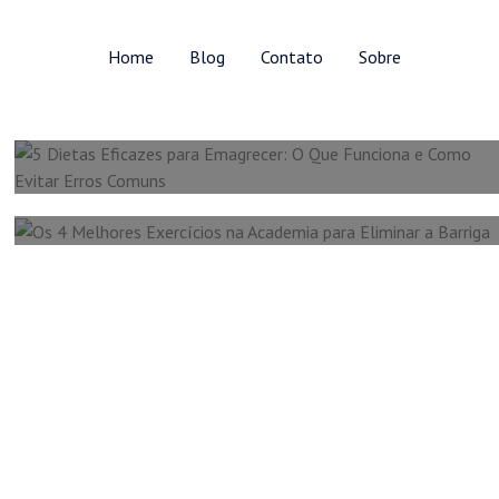
Home
Blog
Contato
Sobre
5 Dietas Eficazes Para Emagrecer: O Que
Funciona E Como Evitar Erros Comuns
Os 4 Melhores Exercícios Na Academia
Para Eliminar A Barriga