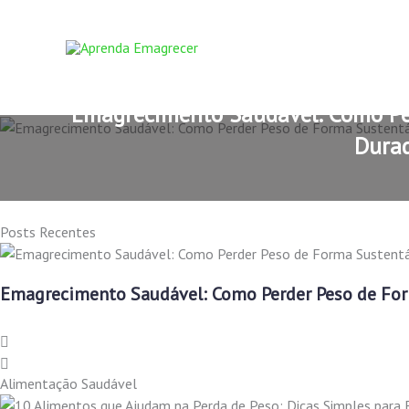
Ir
para
o
conteúdo
Emagrecimento Saudável: Como Pe
Dura
Posts Recentes
Emagrecimento Saudável: Como Perder Peso de For
Alimentação Saudável