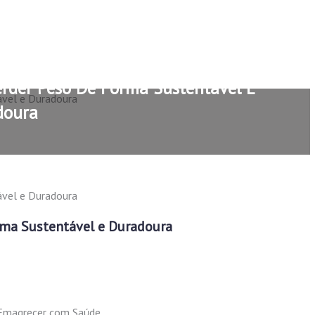
rder Peso De Forma Sustentável E
doura
ma Sustentável e Duradoura